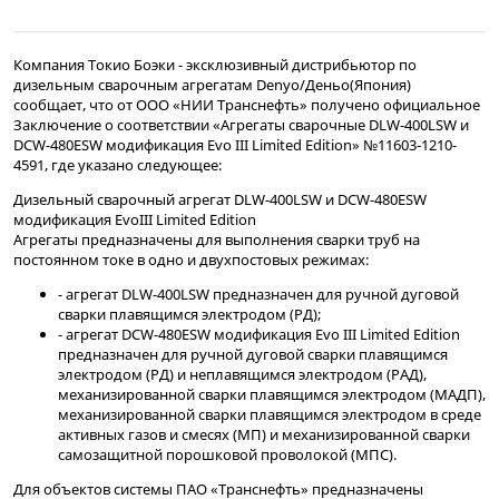
Компания Токио Боэки - эксклюзивный дистрибьютор по
дизельным сварочным агрегатам Denyo/Деньо(Япония)
сообщает, что от
ООО «НИИ Транснефть»
получено официальное
Заключение о соответствии «Агрегаты сварочные DLW-400LSW и
DCW-480ESW модификация Evo III Limited Edition» №11603-1210-
4591, где указано следующее:
Дизельный сварочный агрегат
DLW-400LSW
и
DCW-480ESW
модификация EvoIII Limited Edition
Агрегаты предназначены для выполнения сварки труб на
постоянном токе в одно и двухпостовых режимах:
- агрегат DLW-400LSW предназначен для ручной дуговой
сварки плавящимся электродом (РД);
- агрегат DCW-480ESW модификация Evo III Limited Edition
предназначен для ручной дуговой сварки плавящимся
электродом (РД) и неплавящимся электродом (РАД),
механизированной сварки плавящимся электродом (МАДП),
механизированной сварки плавящимся электродом в среде
активных газов и смесях (МП) и механизированной сварки
самозащитной порошковой проволокой (МПС).
Для объектов системы ПАО «Транснефть» предназначены