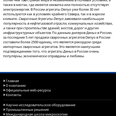
более чем
130
странах мира и незаменимы в полевых условиях, а
также в местах, где имеется нехватка или полностью отсутствует
электроэнергия. В России агрегаты Denyo уже более 30 лет
используются как в условиях крайнего Севера, так и в жарком
климате.
Сварочные Агрегаты Denyo завоевали наибольшую
популярность в нефтегазовой отрасли, коммунальных хозяйствах,
а также при строительстве зданий, мостов, дорог и других
инфраструктурных объектов.
По данным дилеров Деньо в России,
за последние 5 лет продажи сварочных агрегатов Denyo в России
составили более 2500 единиц, что является рекордом среди
импортных сварочных агрегатов. Это является наилучшим
подтверждением того, что агрегаты Деньо в России очень
популярны, экономически оправданы и любимы.
Главная
О компании
Официальные web-ресурсы
Контакты
Научно-исследовательское оборудование
Промышленные решения
Международная школа микроскопии