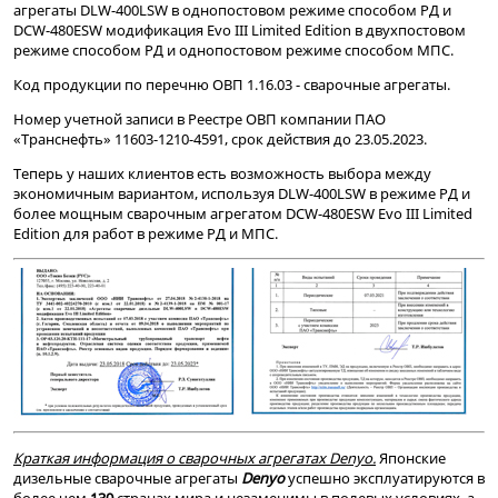
агрегаты DLW-400LSW в однопостовом режиме способом РД и
DCW-480ESW модификация Evo III Limited Edition в двухпостовом
режиме способом РД и однопостовом режиме способом МПС.
Код продукции по
перечню ОВП
1.16.03 - сварочные агрегаты.
Номер учетной записи в Реестре ОВП компании
ПАО
«Транснефть»
11603-1210-4591, срок действия до 23.05.2023.
Теперь у наших клиентов есть возможность выбора между
экономичным вариантом, используя DLW-400LSW в режиме РД и
более мощным сварочным агрегатом DCW-480ESW Evo III Limited
Edition для работ в режиме РД и МПС.
Краткая информация о сварочных агрегатах Denyo.
Японские
дизельные сварочные агрегаты
Denyo
успешно эксплуатируются в